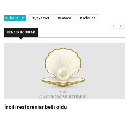
ETIKETLER:
#Çaysever
#Karaca
#RoboTea
BENZER KONULAR
İncili restoranlar belli oldu