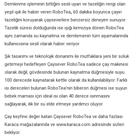
Demlenme işleminin bittiğini sesli uyarı ve tazeliğin rengi olan
yeşil ışık ile haber veren RoboTea
,
60 dakika boyunca çayın
tazeliğini koruyarak çayseverlere benzersiz deneyim sunuyor.
Tazelik süresi dolduğunda ise ışığı kırmızıya dönen RoboTea
aynı zamanda su kaynatma ve demlemenin tüm aşamalarında
kullanıcısına sesli olarak haber veriyor.
Şık tasarımı ve teknolojik donanımı ile mutfaklara yeni bir soluk
getirmeyi hedefleyen Çaysever RoboTea sadece çay makinesi
olarak değil, gövdesinde bulunan kaynatma düğmesiyle suyu
100 derecede kaynatarak kettle olarak da kullanılabiliyor. Farklı
ısı dereceleri bulunan RoboTea’nin biberon düğmesi ise suyun
bebek maması için ideal ısı olan 40 derece ısınmasını
sağlayarak, ılık bir su elde etmeye yardımcı oluyor.
Çay keyfine değer katan Çaysever RoboTea ve daha fazlası
Karaca mağazalarında ve www.karaca.com adresinde sizleri
bekliyor.