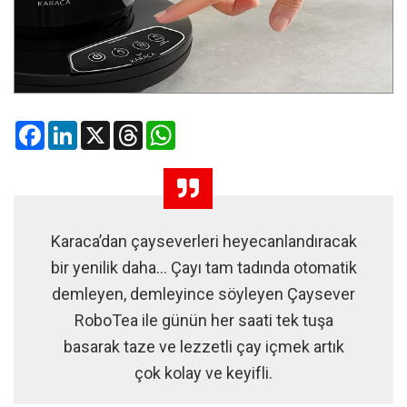
Facebook
LinkedIn
X
Threads
WhatsApp
Karaca’dan çayseverleri heyecanlandıracak
bir yenilik daha… Çayı tam tadında otomatik
demleyen, demleyince söyleyen Çaysever
RoboTea ile günün her saati tek tuşa
basarak taze ve lezzetli çay içmek artık
çok kolay ve keyifli.