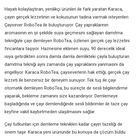
Hayatı kolaylaştıran, yenilikçi ürünleri ile fark yaratan Karaca,
çayın gerçek lezzetinin ve kokusunun tadına varmak isteyenleri
Çaysever RoboTea ile buluşturuyor. Çay yapraklarının
aromasının en iyi şekilde suya geçmesini sağlayan damıtma
tekniğiyle çayı demleyen RoboTea, özlenen gerçek çay lezzetini
fincanlara taşıyor. Haznesine eklenen suyu, 90 derecelik ideal
ısıya getirdikten sonra damla damla demlikteki çayla buluşturan
damıtma tekniği aynı zamanda çay yapraklarını yanmasını da
engelliyor. Karaca RoboTea, çayseverlerin hak ettiği, gerçek çay
lezzeti ile benzersiz bir deneyim sunuyor.
Tek tuş ile çayı
otomatik demleyen RoboTea, bu süreçte de sesli bilgilendirme
yaparak, bekleme zamanını size kazandırıyor. Demlemeye
başladığında ve çayı demlendiğinde sesli bildirimler ile taze çay
keyfine vakit kaybetmeden ulaşılmasını sağlar.
Çay tutkunları için demleme teknikleri kadar çayın tazeliği de
önem taşır. Karaca yeni ürününde bu konuya da çözüm buldu.