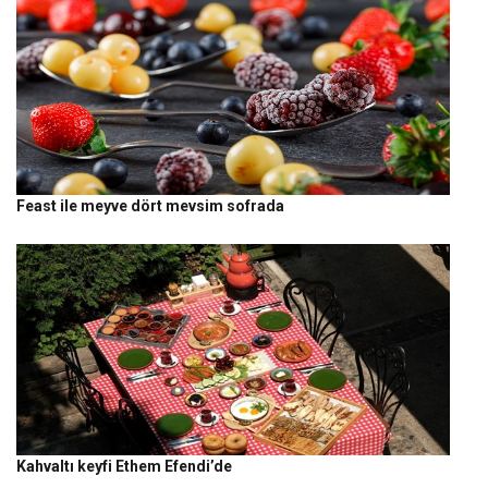
Feast ile meyve dört mevsim sofrada
Kahvaltı keyfi Ethem Efendi’de