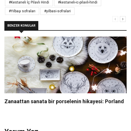
#Kestaneli İç Pilavlı Hindi
#kestaneli-ic-pilavli-hindi
#Yılbaşı sofraları
#yilbasi-sofralari
BENZER KONULAR
Zanaattan sanata bir porselenin hikayesi: Porland