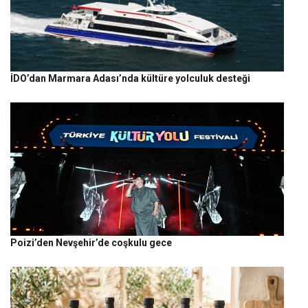
İDO’dan Marmara Adası’nda kültüre yolculuk desteği
Poizi’den Nevşehir’de coşkulu gece