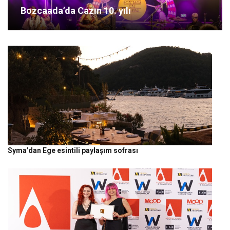
Bozcaada’da Cazın 10. yılı
Syma’dan Ege esintili paylaşım sofrası