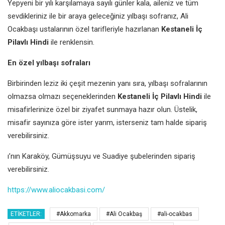
Yepyeni bir yılı karşılamaya sayılı günler kala, aileniz ve tüm
sevdikleriniz ile bir araya geleceğiniz yılbaşı sofranız, Ali
Ocakbaşı ustalarının özel tarifleriyle hazırlanan
Kestaneli İç
Pilavlı Hindi
ile renklensin.
En özel yılbaşı sofraları
Birbirinden leziz iki çeşit mezenin yanı sıra, yılbaşı sofralarının
olmazsa olmazı seçeneklerinden
Kestaneli İç Pilavlı Hindi
ile
misafirlerinize özel bir ziyafet sunmaya hazır olun. Üstelik,
misafir sayınıza göre ister yarım, isterseniz tam halde sipariş
verebilirsiniz.
ı’nın Karaköy, Gümüşsuyu ve Suadiye şubelerinden sipariş
verebilirsiniz.
https://www.aliocakbasi.com/
ETIKETLER:
#Akkomarka
#Ali Ocakbaş
#ali-ocakbas