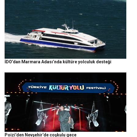
İDO’dan Marmara Adası’nda kültüre yolculuk desteği
Poizi’den Nevşehir’de coşkulu gece