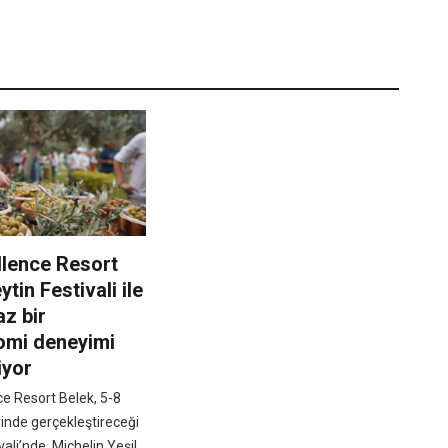
llence Resort
tin Festivali ile
z bir
omi deneyimi
iyor
ce Resort Belek, 5-8
rinde gerçekleştireceği
vali’nde, Michelin Yeşil