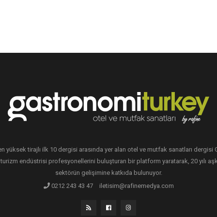
en yüksek tirajlı ilk 10 dergisi arasında yer alan otel ve mutfak sanatları dergis
 turizm endüstrisi profesyonellerini buluşturan bir platform yaratarak, 20 yılı aşk
sektörün gelişimine katkıda bulunuyor.
0212 243 43 47
iletisim@rafinemedya.com