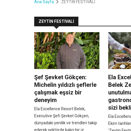
Ana Sayfa
ZEYTİN FESTİVALİ
ZEYTİN FESTİVALİ
Şef Şevket Gökçen:
Ela Exce
Michelin yıldızlı şeflerle
Belek Zey
çalışmak eşsiz bir
unutulma
deneyim
gastron
sizi bekl
Ela Excellence Resort Belek,
Executive Şefi Şevket Gökçen,
Ela Excellen
dünyadaki yenilik ve trendleri takip
Ekim tarihle
ederek sektörde kalıcı bir iz
‘Zeytin Festi