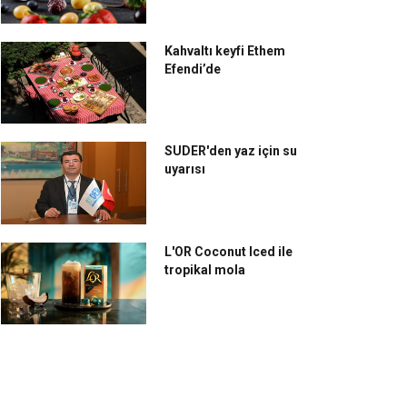
Kahvaltı keyfi Ethem
Efendi’de
SUDER'den yaz için su
uyarısı
L'OR Coconut Iced ile
tropikal mola