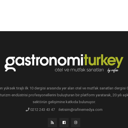
en yüksek tirajlı ilk 10 dergisi arasında yer alan otel ve mutfak sanatları dergis
 turizm endüstrisi profesyonellerini buluşturan bir platform yaratarak, 20 yılı aşk
sektörün gelişimine katkıda bulunuyor.
0212 243 43 47
iletisim@rafinemedya.com