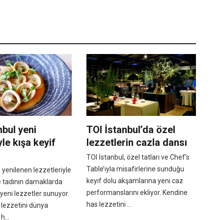
nbul yeni
TOI İstanbul’da özel
e kışa keyif
lezzetlerin cazla dansı
TOI İstanbul, özel tatları ve Chef’s
Table’ıyla misafirlerine sunduğu
, yenilenen lezzetleriyle
keyif dolu akşamlarına yeni caz
e tadının damaklarda
performanslarını ekliyor. Kendine
yeni lezzetler sunuyor.
has lezzetini ...
 lezzetini dünya
h...