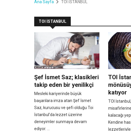
Ana Sayfa
TOI İSTANBUL
TOI İSTANBUL
Şef İsmet Saz; klasikleri
TOI İsta
takip eden bir yenilikçi
mönüsüyl
katıyor
Mesleki kariyerinde büyük
başarılara imza atan Şef İsmet
TOI İstanbul
Saz, kurucusu ve şefi olduğu Toi
misafirlerin
İstanbul’da lezzet üzerine
kalacağı yep
deneyimler sunmaya devam
Kendine has
ediyor. ...
lezzetleriyle 