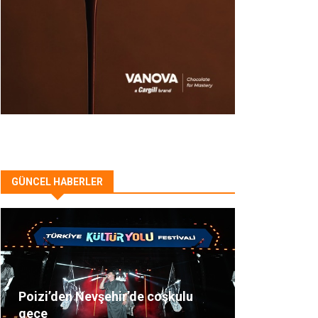
GÜNCEL HABERLER
Poizi’den Nevşehir’de coşkulu
gece