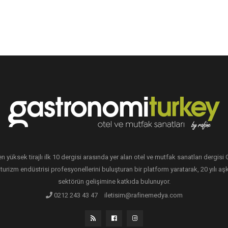
en yüksek tirajlı ilk 10 dergisi arasında yer alan otel ve mutfak sanatları dergis
 turizm endüstrisi profesyonellerini buluşturan bir platform yaratarak, 20 yılı aşk
sektörün gelişimine katkıda bulunuyor.
0212 243 43 47
iletisim@rafinemedya.com