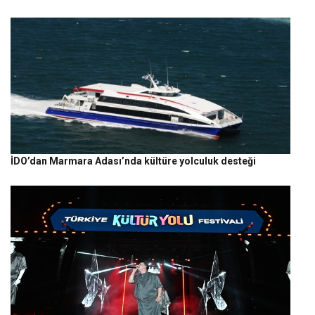
İDO’dan Marmara Adası’nda kültüre yolculuk desteği