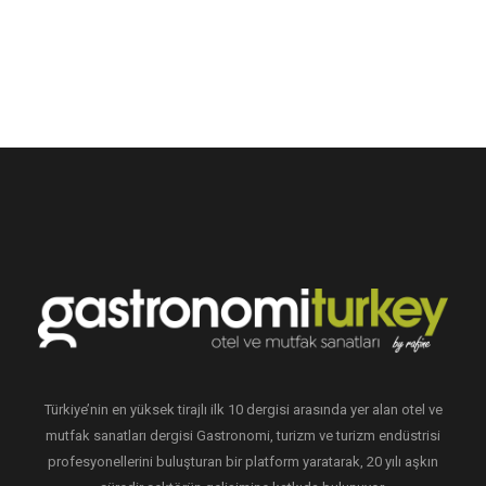
Türkiye’nin en yüksek tirajlı ilk 10 dergisi arasında yer alan otel ve
mutfak sanatları dergisi Gastronomi, turizm ve turizm endüstrisi
profesyonellerini buluşturan bir platform yaratarak, 20 yılı aşkın