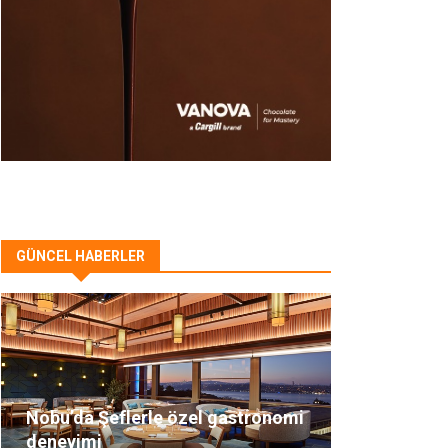
GÜNCEL HABERLER
Nobu’da Şeflerle özel gastronomi
deneyimi