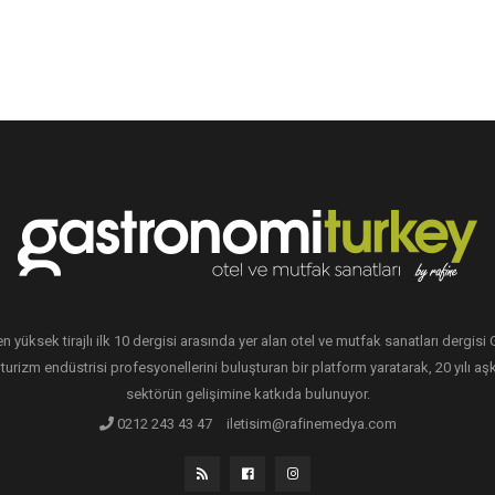
en yüksek tirajlı ilk 10 dergisi arasında yer alan otel ve mutfak sanatları dergis
 turizm endüstrisi profesyonellerini buluşturan bir platform yaratarak, 20 yılı aşk
sektörün gelişimine katkıda bulunuyor.
0212 243 43 47
iletisim@rafinemedya.com