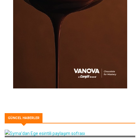
GÜNCEL HABERLER
Syma’dan Ege esintili paylaşım sofrası