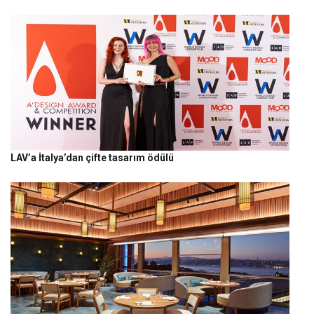
LAV’a İtalya’dan çifte tasarım ödülü