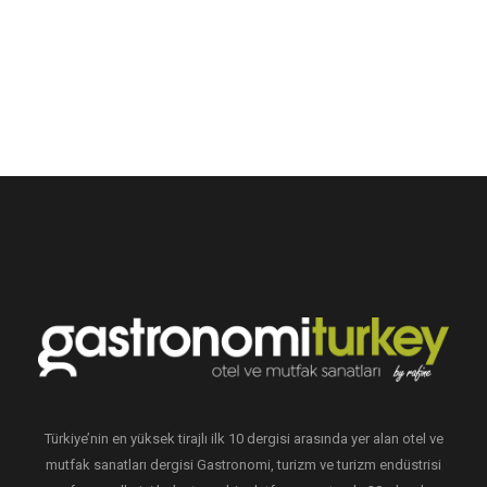
Türkiye’nin en yüksek tirajlı ilk 10 dergisi arasında yer alan otel ve
mutfak sanatları dergisi Gastronomi, turizm ve turizm endüstrisi