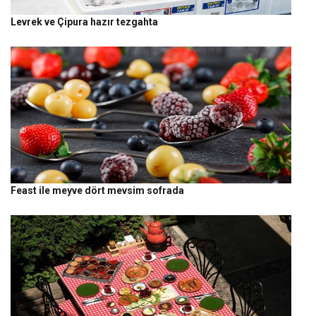
Levrek ve Çipura hazır tezgahta
Feast ile meyve dört mevsim sofrada