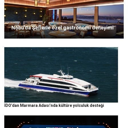
Nobu’da Şeflerle özel gastronomi deneyimi
İDO’dan Marmara Adası’nda kültüre yolculuk desteği