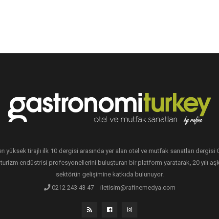
en yüksek tirajlı ilk 10 dergisi arasında yer alan otel ve mutfak sanatları dergis
 turizm endüstrisi profesyonellerini buluşturan bir platform yaratarak, 20 yılı aşk
sektörün gelişimine katkıda bulunuyor.
0212 243 43 47
iletisim@rafinemedya.com