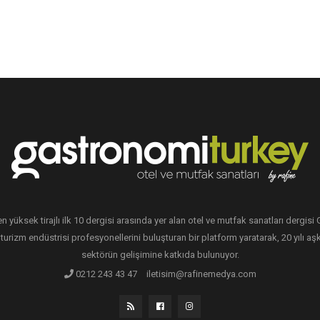
en yüksek tirajlı ilk 10 dergisi arasında yer alan otel ve mutfak sanatları dergis
 turizm endüstrisi profesyonellerini buluşturan bir platform yaratarak, 20 yılı aşk
sektörün gelişimine katkıda bulunuyor.
0212 243 43 47
iletisim@rafinemedya.com