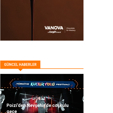
GÜNCEL HABERLER
Poizi’den Nevşehir’de coşkulu
gece