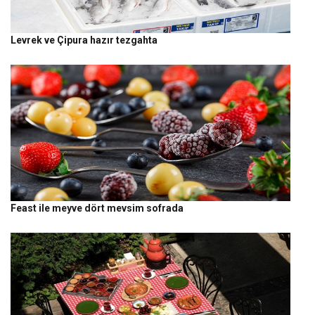
Levrek ve Çipura hazır tezgahta
Feast ile meyve dört mevsim sofrada