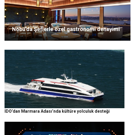
Nobu’da Şeflerle özel gastronomi deneyimi
İDO’dan Marmara Adası’nda kültüre yolculuk desteği