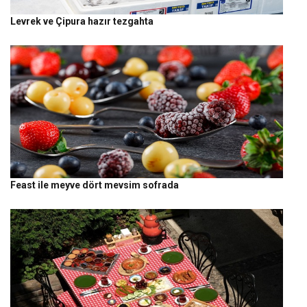
Levrek ve Çipura hazır tezgahta
Feast ile meyve dört mevsim sofrada