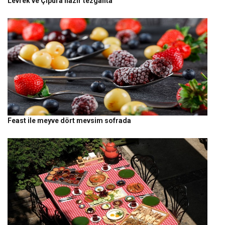
Levrek ve Çipura hazır tezgahta
Feast ile meyve dört mevsim sofrada