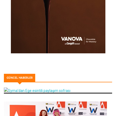
GÜNCEL HABERLER
Syma’dan Ege esintili paylaşım sofrası