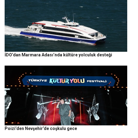
İDO’dan Marmara Adası’nda kültüre yolculuk desteği
Poizi’den Nevşehir’de coşkulu gece