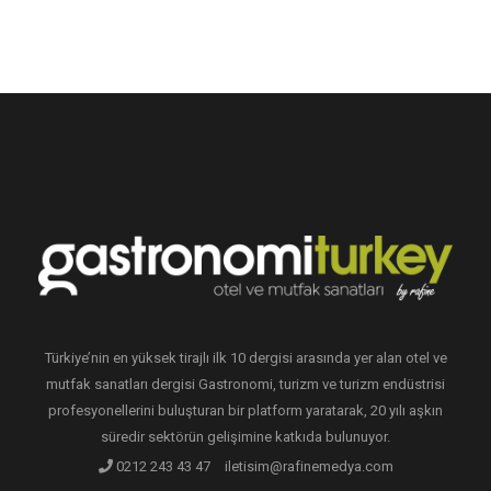
Türkiye’nin en yüksek tirajlı ilk 10 dergisi arasında yer alan otel ve
mutfak sanatları dergisi Gastronomi, turizm ve turizm endüstrisi
profesyonellerini buluşturan bir platform yaratarak, 20 yılı aşkın
süredir sektörün gelişimine katkıda bulunuyor.
0212 243 43 47
iletisim@rafinemedya.com