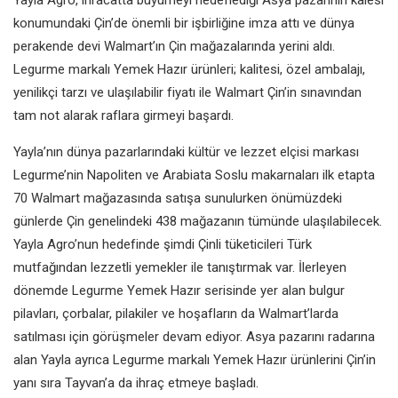
konumundaki Çin’de önemli bir işbirliğine imza attı ve dünya
perakende devi Walmart’ın Çin mağazalarında yerini aldı.
Legurme markalı Yemek Hazır ürünleri; kalitesi, özel ambalajı,
yenilikçi tarzı ve ulaşılabilir fiyatı ile Walmart Çin’in sınavından
tam not alarak raflara girmeyi başardı.
Yayla’nın dünya pazarlarındaki kültür ve lezzet elçisi markası
Legurme’nin Napoliten ve Arabiata Soslu makarnaları ilk etapta
70 Walmart mağazasında satışa sunulurken önümüzdeki
günlerde Çin genelindeki 438 mağazanın tümünde ulaşılabilecek.
Yayla Agro’nun hedefinde şimdi Çinli tüketicileri Türk
mutfağından lezzetli yemekler ile tanıştırmak var. İlerleyen
dönemde Legurme Yemek Hazır serisinde yer alan bulgur
pilavları, çorbalar, pilakiler ve hoşafların da Walmart’larda
satılması için görüşmeler devam ediyor. Asya pazarını radarına
alan Yayla ayrıca Legurme markalı Yemek Hazır ürünlerini Çin’in
yanı sıra Tayvan’a da ihraç etmeye başladı.