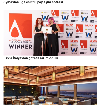
Syma’dan Ege esintili paylaşım sofrası
LAV’a İtalya’dan çifte tasarım ödülü