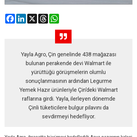
Facebook
LinkedIn
X
Threads
WhatsApp
Yayla Agro, Çin genelinde 438 mağazası
bulunan perakende devi Walmart ile
yürüttüğü görüşmelerin olumlu
sonuçlanmasının ardından Legurme
Yemek Hazır ürünleriyle Çin’deki Walmart
raflarına girdi. Yayla, ilerleyen dönemde
Çinli tüketicilere bulgur pilavını da
sevdirmeyi hedefliyor.
Yayla Agro, ihracatta büyümeyi hedeflediği Asya pazarının kalesi