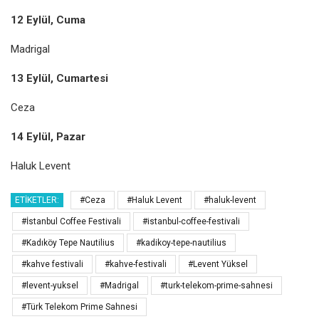
12 Eylül, Cuma
Madrigal
13 Eylül, Cumartesi
Ceza
14 Eylül, Pazar
Haluk Levent
ETIKETLER:
#Ceza
#Haluk Levent
#haluk-levent
#İstanbul Coffee Festivali
#istanbul-coffee-festivali
#Kadıköy Tepe Nautilius
#kadikoy-tepe-nautilius
#kahve festivali
#kahve-festivali
#Levent Yüksel
#levent-yuksel
#Madrigal
#turk-telekom-prime-sahnesi
#Türk Telekom Prime Sahnesi