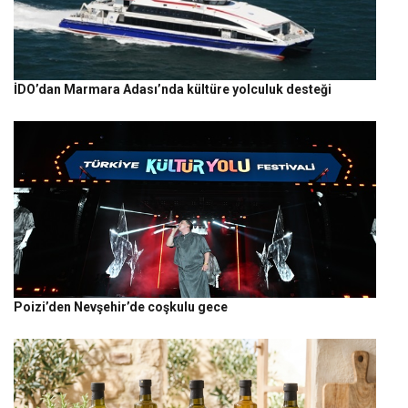
İDO’dan Marmara Adası’nda kültüre yolculuk desteği
Poizi’den Nevşehir’de coşkulu gece