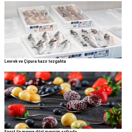
Levrek ve Çipura hazır tezgahta
Feast ile meyve dört mevsim sofrada