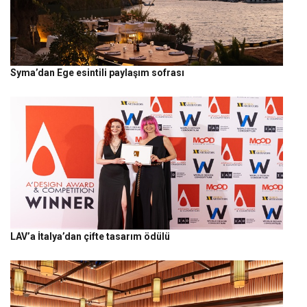
Syma’dan Ege esintili paylaşım sofrası
LAV’a İtalya’dan çifte tasarım ödülü