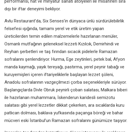
performansı, hat ve minyatür sanatı atölyeleri ile misafirleri sıra
dışı bir iftar deneyimi bekliyor.
Avlu Restaurant’da, Six Senses’in dünyaca ünlü sürdürülebilirlik
felsefesi ışığında, tamamı yerel ve etik üretim yapan
üreticilerden temin edilen malzemelerle hazırlanan menüler,
Osmanlı mutfağının geleneksel lezzeti Kızılcık, Demirhindi ve
Reyhan şerbetleri ve taş fırından sıcacık pidelerle Ramazan
sofralarını şenlendiriyor. Hurma, Ege zeytinleri, petek bal, Afyon
manda kaymağı, yayık tereyağı, pastırma, yerel peynir tabağı ve
kuruyemişleri içeren iftariyeliklerle başlayan lezzet şöleni,
Anadolu sofralarının vazgeçilmezi çorba seçenekleriyle sürüyor.
Başlangıçlarda Divle Obruk peynirli çoban salatası, Malkara biberi
ile hazırlanan muhammara, İskenderun karidesli semizotu
salatası gibi yerel lezzetler dikkat çekerken, ara sıcaklarda kuru
patlıcan dolması, baklava yufkasında paçanga böreği ve bahar
mücveri eski İstanbul’un Ramazan sofralarını günümüze taşıyor.