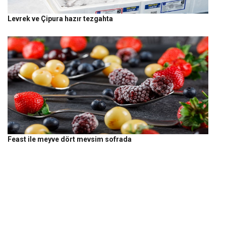
Levrek ve Çipura hazır tezgahta
Feast ile meyve dört mevsim sofrada