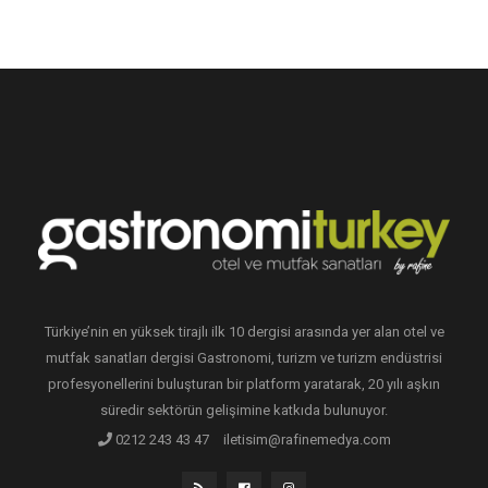
Türkiye’nin en yüksek tirajlı ilk 10 dergisi arasında yer alan otel ve
mutfak sanatları dergisi Gastronomi, turizm ve turizm endüstrisi
profesyonellerini buluşturan bir platform yaratarak, 20 yılı aşkın
süredir sektörün gelişimine katkıda bulunuyor.
0212 243 43 47
iletisim@rafinemedya.com