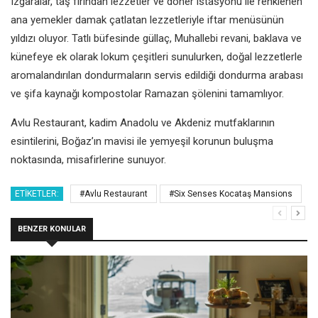
Izgaralar, taş fırından lezzetler ve döner istasyonu ile renklenen
ana yemekler damak çatlatan lezzetleriyle iftar menüsünün
yıldızı oluyor. Tatlı büfesinde güllaç, Muhallebi revani, baklava ve
künefeye ek olarak lokum çeşitleri sunulurken, doğal lezzetlerle
aromalandırılan dondurmaların servis edildiği dondurma arabası
ve şifa kaynağı kompostolar Ramazan şölenini tamamlıyor.
Avlu Restaurant, kadim Anadolu ve Akdeniz mutfaklarının
esintilerini, Boğaz’ın mavisi ile yemyeşil korunun buluşma
noktasında, misafirlerine sunuyor.
ETIKETLER:
#Avlu Restaurant
#Six Senses Kocataş Mansions
BENZER KONULAR