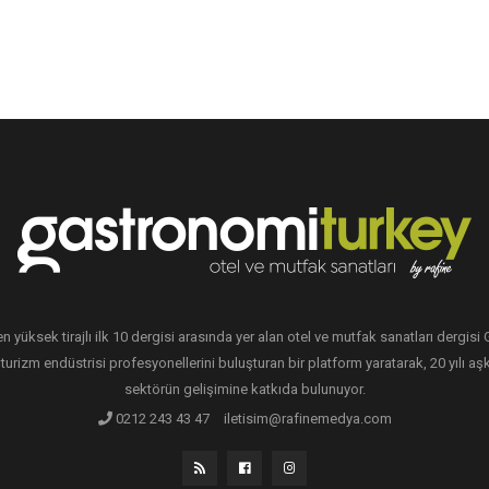
en yüksek tirajlı ilk 10 dergisi arasında yer alan otel ve mutfak sanatları dergis
 turizm endüstrisi profesyonellerini buluşturan bir platform yaratarak, 20 yılı aşk
sektörün gelişimine katkıda bulunuyor.
0212 243 43 47
iletisim@rafinemedya.com