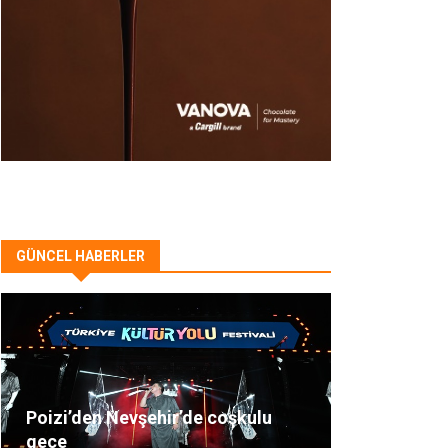
GÜNCEL HABERLER
Poizi’den Nevşehir’de coşkulu
gece