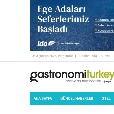
06 Ağustos 2026, Perşembe
Hakkımızda
Künye
ANA SAYFA
GÜNCEL HABERLER
OTEL