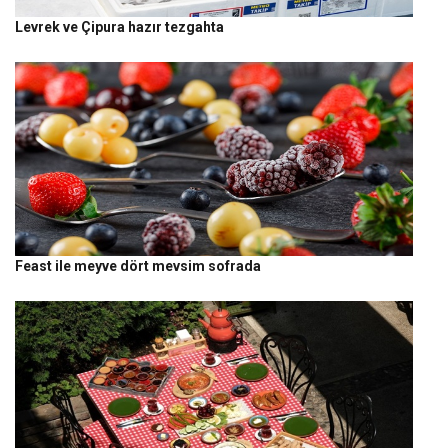
Levrek ve Çipura hazır tezgahta
Feast ile meyve dört mevsim sofrada