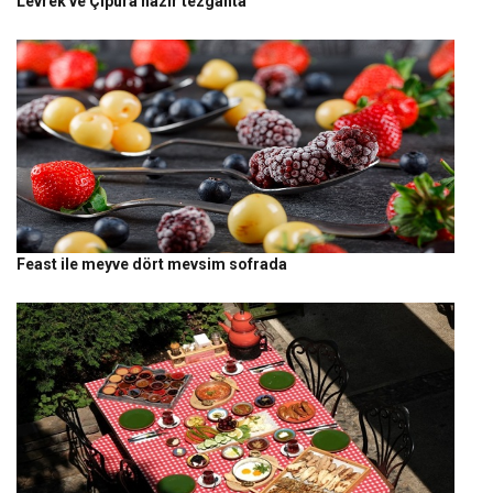
Levrek ve Çipura hazır tezgahta
Feast ile meyve dört mevsim sofrada