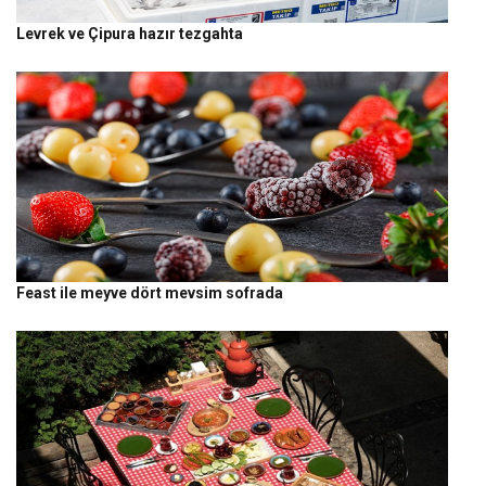
Levrek ve Çipura hazır tezgahta
Feast ile meyve dört mevsim sofrada