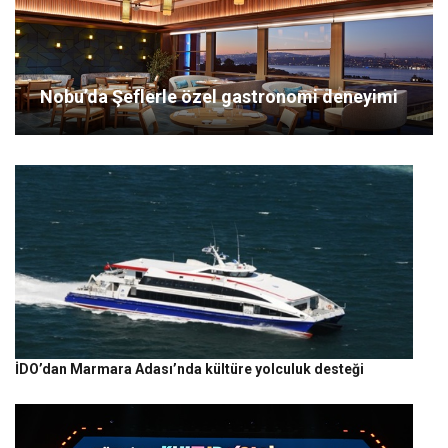
Nobu’da Şeflerle özel gastronomi deneyimi
İDO’dan Marmara Adası’nda kültüre yolculuk desteği