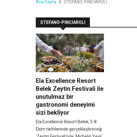
Ana Sayfa
STEFANO-PİNCİAROLİ
STEFANO-PİNCİAROLİ
Ela Excellence Resort
Belek Zeytin Festivali ile
unutulmaz bir
gastronomi deneyimi
sizi bekliyor
Ela Excellence Resort Belek, 5-8
Ekim tarihlerinde gerçekleştireceği
‘Zeytin Festivali’nde, Michelin Yeşil