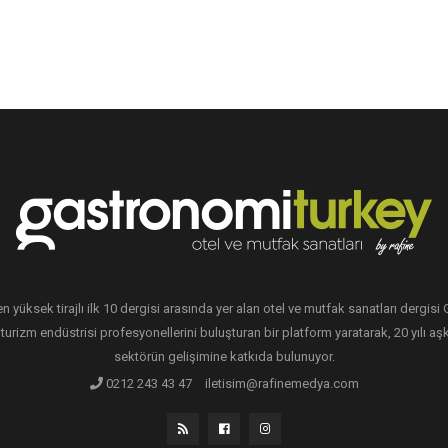
en yüksek tirajlı ilk 10 dergisi arasında yer alan otel ve mutfak sanatları dergis
 turizm endüstrisi profesyonellerini buluşturan bir platform yaratarak, 20 yılı aşk
sektörün gelişimine katkıda bulunuyor.
0212 243 43 47
iletisim@rafinemedya.com