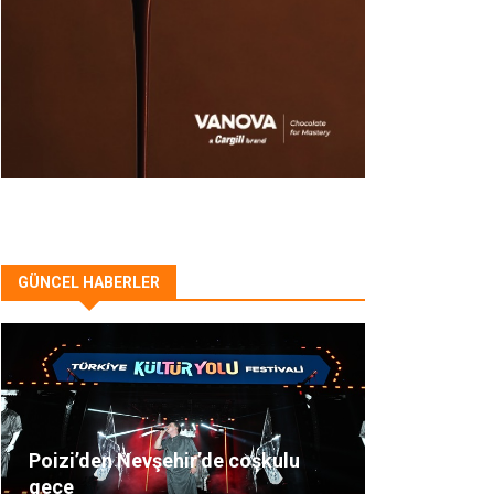
GÜNCEL HABERLER
Poizi’den Nevşehir’de coşkulu
gece