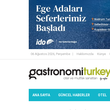
06 Ağustos 2026, Perşembe
Hakkımızda
Künye
ANA SAYFA
GÜNCEL HABERLER
OTEL