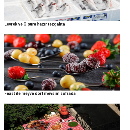
Levrek ve Çipura hazır tezgahta
Feast ile meyve dört mevsim sofrada