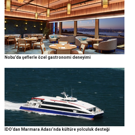
Nobu’da şeflerle özel gastronomi deneyimi
İDO’dan Marmara Adası’nda kültüre yolculuk desteği