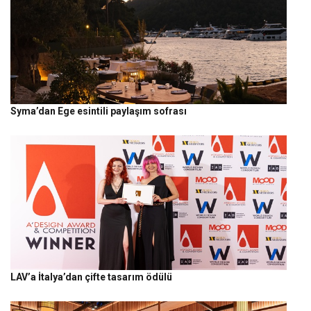
Syma’dan Ege esintili paylaşım sofrası
LAV’a İtalya’dan çifte tasarım ödülü