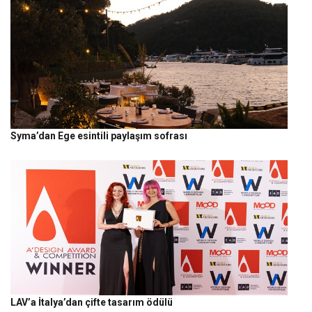
Syma’dan Ege esintili paylaşım sofrası
LAV’a İtalya’dan çifte tasarım ödülü