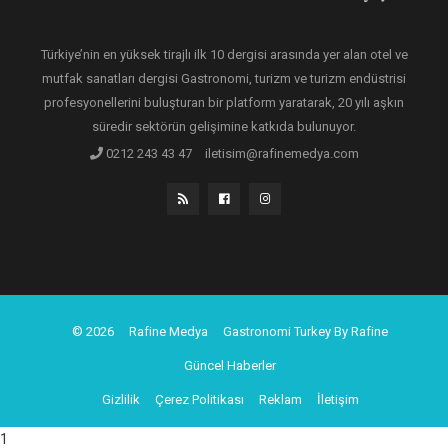
Türkiye’nin en yüksek tirajlı ilk 10 dergisi arasında yer alan otel ve
mutfak sanatları dergisi Gastronomi, turizm ve turizm endüstrisi
profesyonellerini buluşturan bir platform yaratarak, 20 yılı aşkın
süredir sektörün gelişimine katkıda bulunuyor.
0212 243 43 47
iletisim@rafinemedya.com
© 2026
Rafine Medya
Gastronomi Turkey By Rafine
Güncel Haberler
Gizlilik
Çerez Politikası
Reklam
İletişim
1