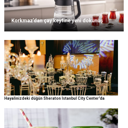
Korkmaz’dan çay keyfine yeni dokunuş
Hayalinizdeki düğün Sheraton Istanbul City Center'da