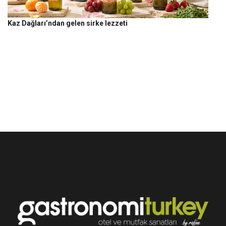
Kaz Dağları’ndan gelen sirke lezzeti