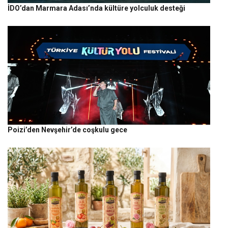
İDO’dan Marmara Adası’nda kültüre yolculuk desteği
Poizi’den Nevşehir’de coşkulu gece