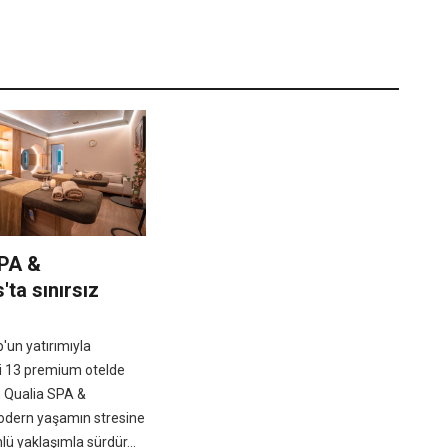
SPA &
'ta sınırsız
'un yatırımıyla
ki 13 premium otelde
 Qualia SPA &
odern yaşamın stresine
lü yaklaşımla sürdür...