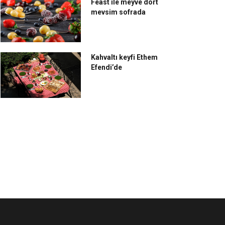
Feast ile meyve dört
mevsim sofrada
Kahvaltı keyfi Ethem
Efendi’de