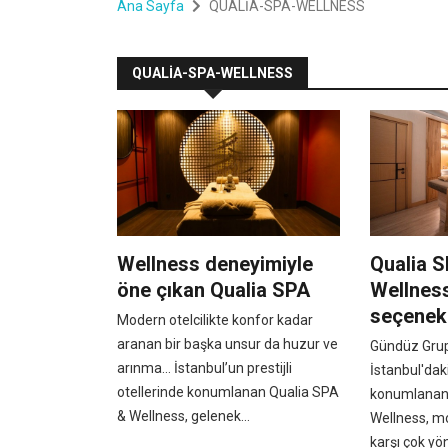
Ana Sayfa
QUALİA-SPA-WELLNESS
QUALİA-SPA-WELLNESS
Wellness deneyimiyle
Qualia 
öne çıkan Qualia SPA
Wellness
seçenek
Modern otelcilikte konfor kadar
aranan bir başka unsur da huzur ve
Gündüz Grup
arınma… İstanbul’un prestijli
İstanbul'da
otellerinde konumlanan Qualia SPA
konumlanan
& Wellness, gelenek...
Wellness, m
karşı çok yön