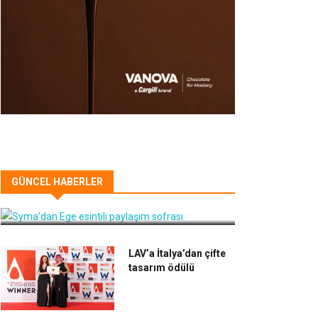
Syma’dan Ege esintili paylaşım
GÜNCEL HABERLER
sofrası
LAV’a İtalya’dan çifte
tasarım ödülü