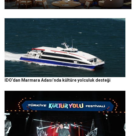
İDO’dan Marmara Adası’nda kültüre yolculuk desteği