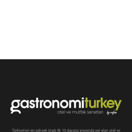
Türkiye’nin en yüksek tirajlı ilk 10 dergisi arasında yer alan otel ve