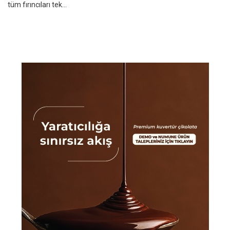
tüm fırıncıları tek...