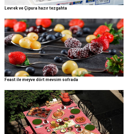
Levrek ve Çipura hazır tezgahta
Feast ile meyve dört mevsim sofrada