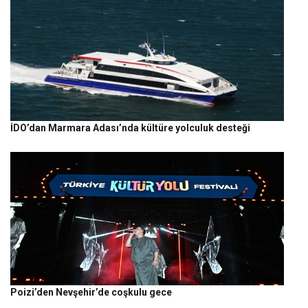
İDO’dan Marmara Adası’nda kültüre yolculuk desteği
Poizi’den Nevşehir’de coşkulu gece