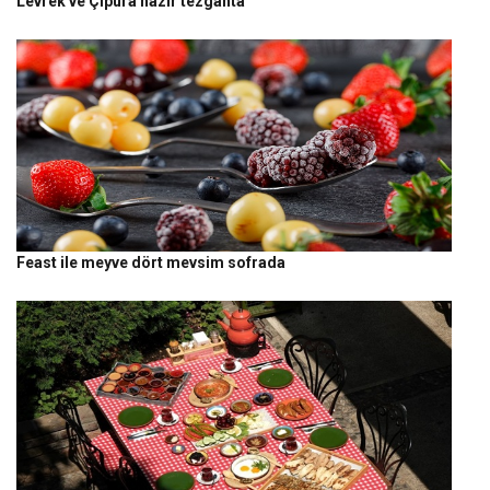
Levrek ve Çipura hazır tezgahta
Feast ile meyve dört mevsim sofrada