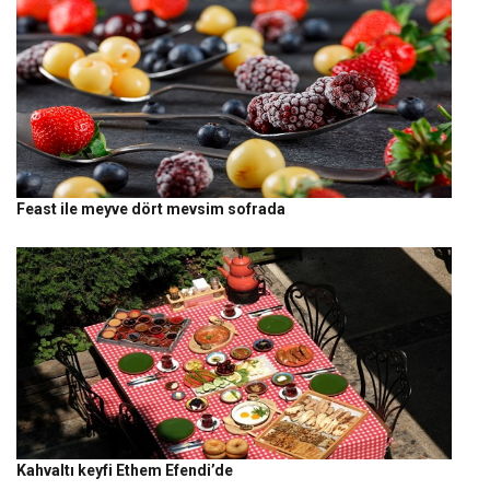
Feast ile meyve dört mevsim sofrada
Kahvaltı keyfi Ethem Efendi’de