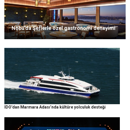
Nobu’da Şeflerle özel gastronomi deneyimi
İDO’dan Marmara Adası’nda kültüre yolculuk desteği