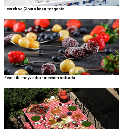
Levrek ve Çipura hazır tezgahta
Feast ile meyve dört mevsim sofrada