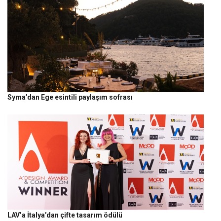
Syma’dan Ege esintili paylaşım sofrası
LAV’a İtalya’dan çifte tasarım ödülü