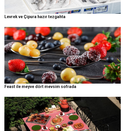
Levrek ve Çipura hazır tezgahta
Feast ile meyve dört mevsim sofrada