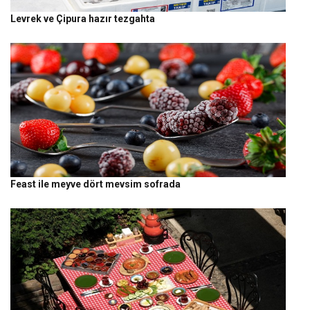
Levrek ve Çipura hazır tezgahta
Feast ile meyve dört mevsim sofrada