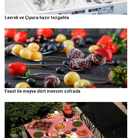
Levrek ve Çipura hazır tezgahta
Feast ile meyve dört mevsim sofrada