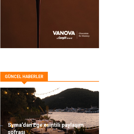
GÜNCEL HABERLER
Syma’dan Ege esintili paylaşım
sofrası