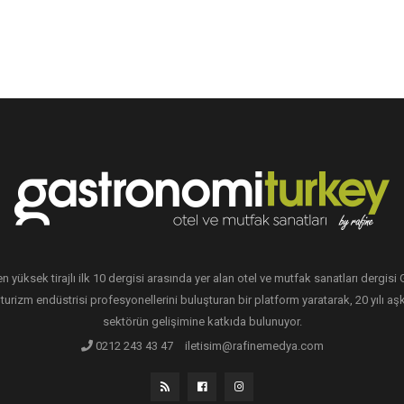
en yüksek tirajlı ilk 10 dergisi arasında yer alan otel ve mutfak sanatları dergis
 turizm endüstrisi profesyonellerini buluşturan bir platform yaratarak, 20 yılı aşk
sektörün gelişimine katkıda bulunuyor.
0212 243 43 47
iletisim@rafinemedya.com