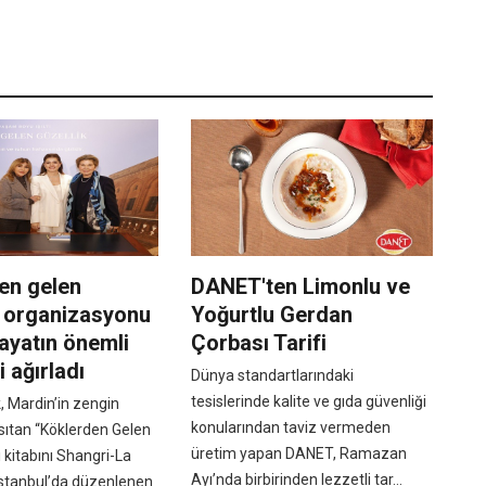
en gelen
DANET'ten Limonlu ve
’ organizasyonu
Yoğurtlu Gerdan
ayatın önemli
Çorbası Tarifi
i ağırladı
Dünya standartlarındaki
tesislerinde kalite ve gıda güvenliği
, Mardin’in zengin
konularından taviz vermeden
sıtan “Köklerden Gelen
üretim yapan DANET, Ramazan
ı kitabını Shangri-La
Ayı’nda birbirinden lezzetli tar...
stanbul’da düzenlenen