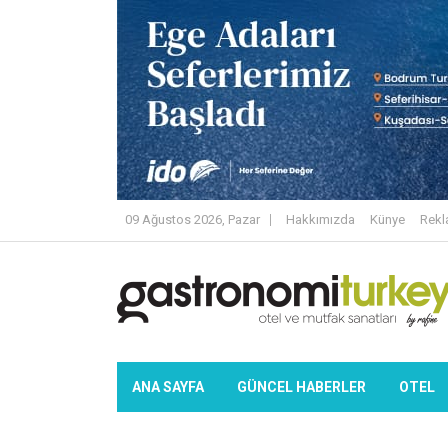
09 Ağustos 2026, Pazar
Hakkımızda
Künye
Rek
ANA SAYFA
GÜNCEL HABERLER
OTEL