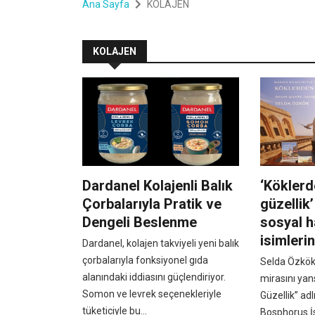
Ana Sayfa
KOLAJEN
KOLAJEN
Dardanel Kolajenli Balık
‘Köklerd
Çorbalarıyla Pratik ve
güzellik
Dengeli Beslenme
sosyal h
isimlerin
Dardanel, kolajen takviyeli yeni balık
çorbalarıyla fonksiyonel gıda
Selda Özkök
alanındaki iddiasını güçlendiriyor.
mirasını yan
Somon ve levrek seçenekleriyle
Güzellik” adl
tüketiciyle bu...
Bosphorus İ