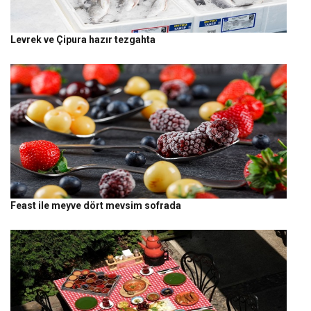
Levrek ve Çipura hazır tezgahta
Feast ile meyve dört mevsim sofrada