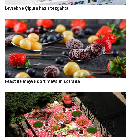
Levrek ve Çipura hazır tezgahta
Feast ile meyve dört mevsim sofrada