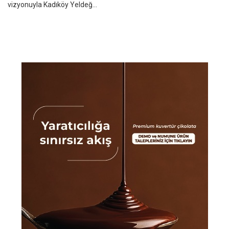
vizyonuyla Kadıköy Yeldeğ...