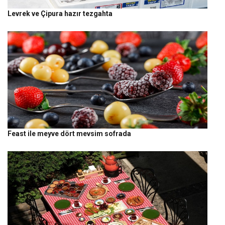
Levrek ve Çipura hazır tezgahta
Feast ile meyve dört mevsim sofrada