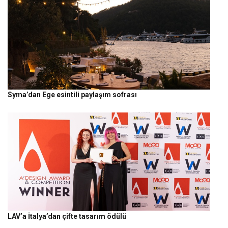
Syma’dan Ege esintili paylaşım sofrası
LAV’a İtalya’dan çifte tasarım ödülü