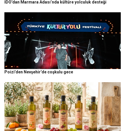
İDO’dan Marmara Adası’nda kültüre yolculuk desteği
Poizi’den Nevşehir’de coşkulu gece