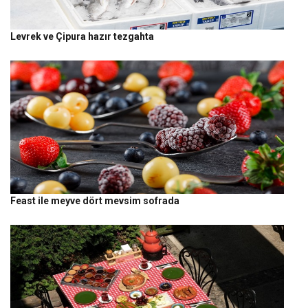
Levrek ve Çipura hazır tezgahta
Feast ile meyve dört mevsim sofrada