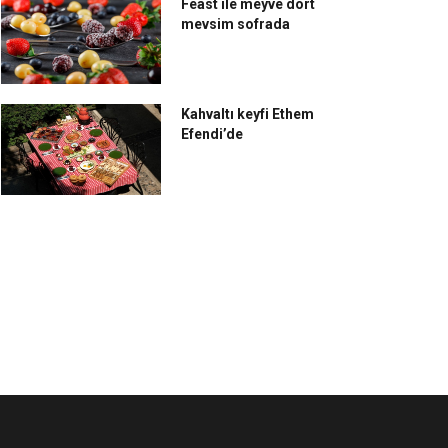
Feast ile meyve dört
mevsim sofrada
Kahvaltı keyfi Ethem
Efendi’de