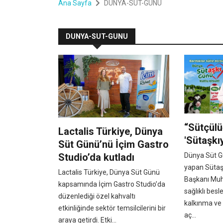
Ana Sayfa
DUNYA-SUT-GUNU
DUNYA-SUT-GUNU
“Sütçül
Lactalis Türkiye, Dünya
'Sütaşkı
Süt Günü’nü İçim Gastro
Studio’da kutladı
Dünya Süt G
yapan Sütaş
Lactalis Türkiye, Dünya Süt Günü
Başkanı Muh
kapsamında İçim Gastro Studio’da
sağlıklı be
düzenlediği özel kahvaltı
kalkınma ve 
etkinliğinde sektör temsilcilerini bir
aç...
araya getirdi. Etki...