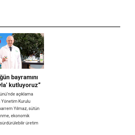
üğün bayramını
yla' kutluyoruz”
ünü’nde açıklama
 Yönetim Kurulu
arrem Yılmaz, sütün
slenme, ekonomik
sürdürülebilir üretim