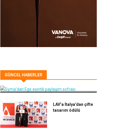
Syma’dan Ege esintili paylaşım
GÜNCEL HABERLER
sofrası
LAV’a İtalya’dan çifte
tasarım ödülü