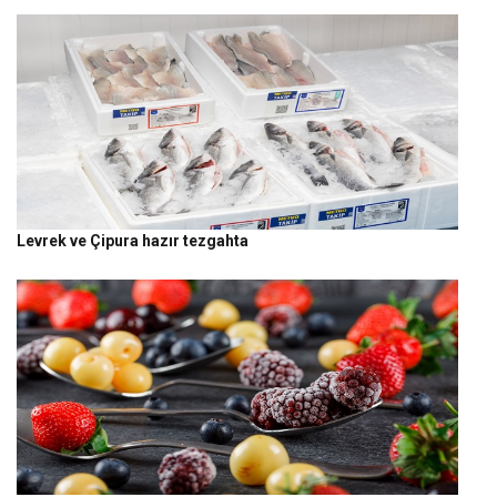
Levrek ve Çipura hazır tezgahta