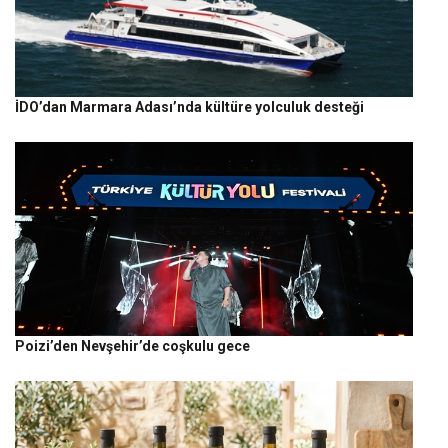
İDO’dan Marmara Adası’nda kültüre yolculuk desteği
Poizi’den Nevşehir’de coşkulu gece