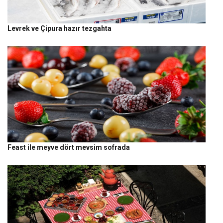
Levrek ve Çipura hazır tezgahta
Feast ile meyve dört mevsim sofrada