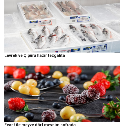
Levrek ve Çipura hazır tezgahta
Feast ile meyve dört mevsim sofrada