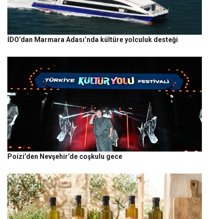
İDO’dan Marmara Adası’nda kültüre yolculuk desteği
Poizi’den Nevşehir’de coşkulu gece