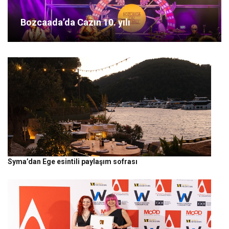
Bozcaada’da Cazın 10. yılı
Syma’dan Ege esintili paylaşım sofrası