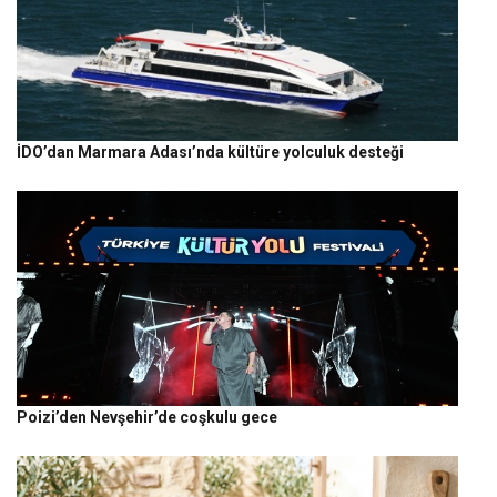
İDO’dan Marmara Adası’nda kültüre yolculuk desteği
Poizi’den Nevşehir’de coşkulu gece