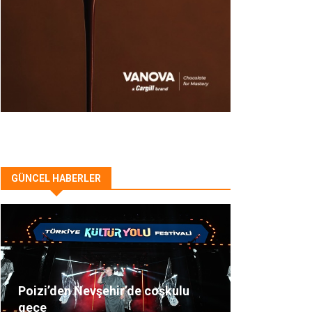
GÜNCEL HABERLER
Poizi’den Nevşehir’de coşkulu
gece