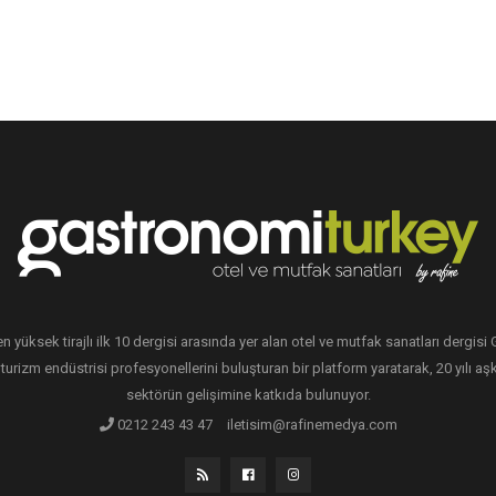
en yüksek tirajlı ilk 10 dergisi arasında yer alan otel ve mutfak sanatları dergis
 turizm endüstrisi profesyonellerini buluşturan bir platform yaratarak, 20 yılı aşk
sektörün gelişimine katkıda bulunuyor.
0212 243 43 47
iletisim@rafinemedya.com