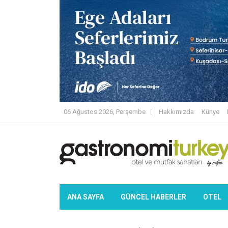
06 Ağustos 2026, Perşembe
Hakkımızda
Künye
ANA SAYFA
GÜNCEL HABERLER
OTEL